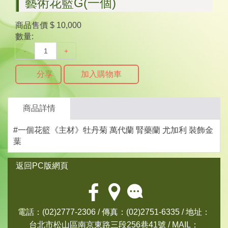
藝術花籃G(一個)
商品售價
$ 10,000
數量:
-
+
分享
加入購物車
商品詳情
#一個花籃《主材》牡丹菊 萬代蘭 腎藥蘭 尤加利 裝飾金
葉
返回PC版網頁
電話：(02)2777-2306 / 傳真：(02)2751-6335 / 地址：
台北市松山區南京東路三段256巷41號 / MAIL：