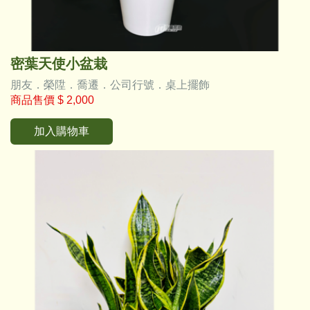
密葉天使小盆栽
朋友．榮陞．喬遷．公司行號．桌上擺飾
商品售價
$ 2,000
加入購物車