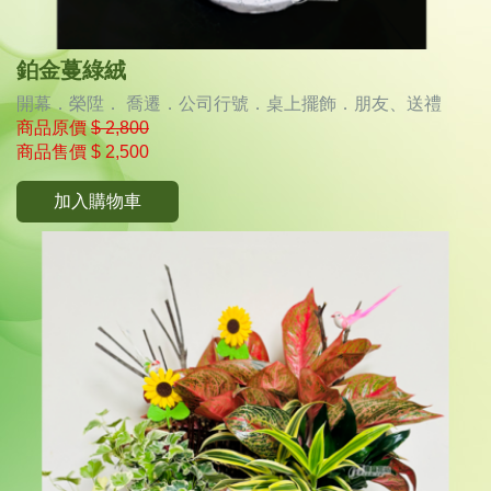
鉑金蔓綠絨
開幕．榮陞． 喬遷．公司行號．桌上擺飾．朋友、送禮
商品原價
$ 2,800
商品售價
$ 2,500
加入購物車