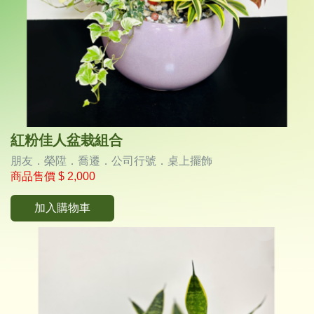
紅粉佳人盆栽組合
朋友．榮陞．喬遷．公司行號．桌上擺飾
商品售價
$ 2,000
加入購物車