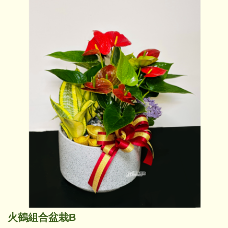
火鶴組合盆栽B