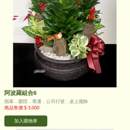
阿波羅組合6
開幕．榮陞．喬遷．公司行號．桌上擺飾
商品售價
$ 3,000
加入購物車