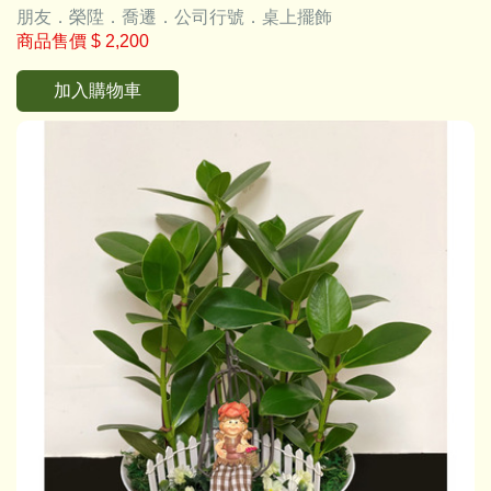
朋友．榮陞．喬遷．公司行號．桌上擺飾
商品售價
$ 2,200
加入購物車