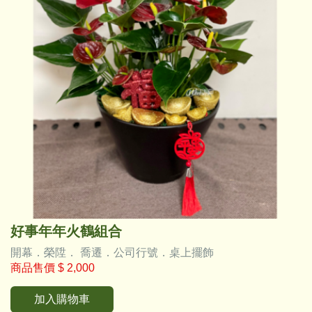
好事年年火鶴組合
開幕．榮陞． 喬遷．公司行號．桌上擺飾
商品售價
$ 2,000
加入購物車