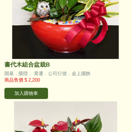
書代木組合盆栽B
開幕．榮陞． 喬遷．公司行號．桌上擺飾
商品售價
$ 2,200
加入購物車