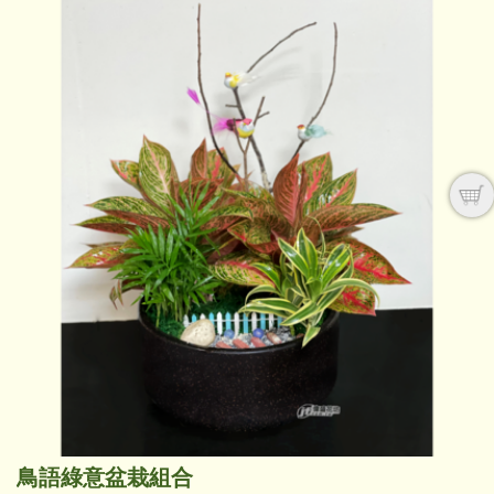
鳥語綠意盆栽組合