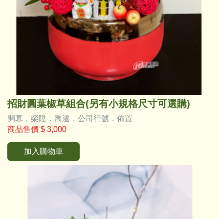
招財圓葉椒草組合(另有小規格尺寸可選購)
開幕．榮陞．喬遷．公司行號．佈置
商品售價
$ 3,000
加入購物車