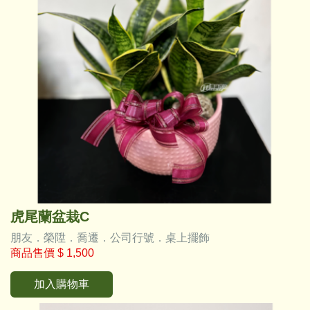
虎尾蘭盆栽C
朋友．榮陞．喬遷．公司行號．桌上擺飾
商品售價
$ 1,500
加入購物車