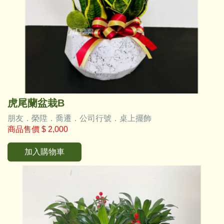
虎尾蘭盆栽B
朋友．榮陞．喬遷．公司行號．桌上擺飾
商品售價
$ 2,000
加入購物車