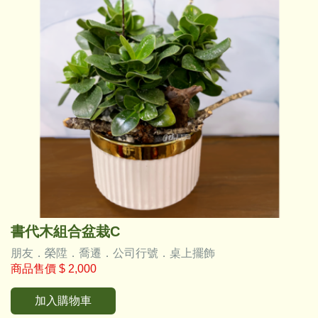
書代木組合盆栽C
朋友．榮陞．喬遷．公司行號．桌上擺飾
商品售價
$ 2,000
加入購物車