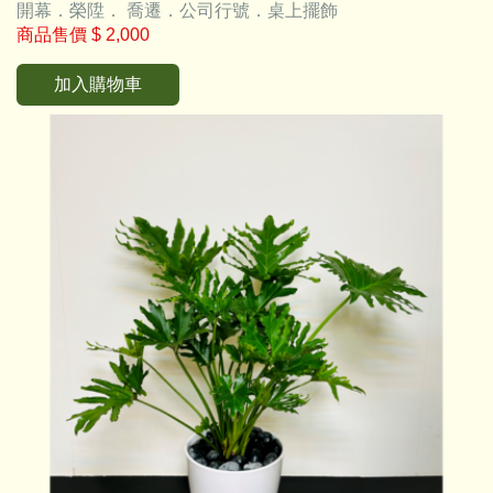
開幕．榮陞． 喬遷．公司行號．桌上擺飾
商品售價
$ 2,000
加入購物車