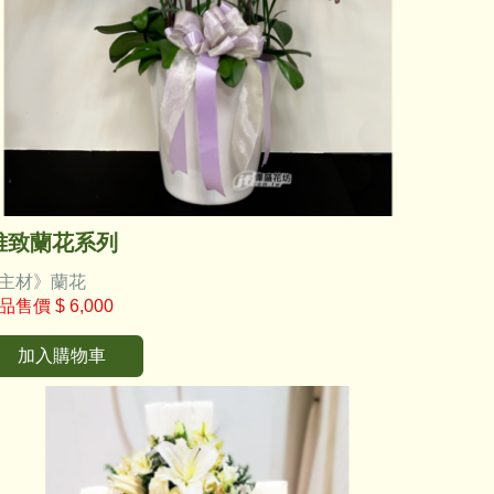
雅致蘭花系列
主材》蘭花
品售價
$ 6,000
加入購物車