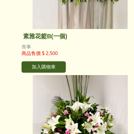
素雅花籃B(一個)
喪事
商品售價
$ 2,500
加入購物車