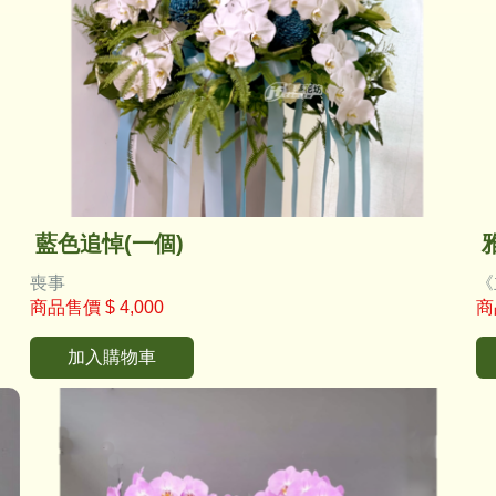
藍色追悼(一個)
喪事
《
商品售價
$ 4,000
商
加入購物車