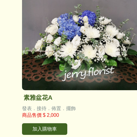
素雅盆花A
發表．接待．佈置．擺飾
商品售價
$ 2,000
加入購物車