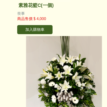
素雅花籃C(一個)
喪事
商品售價
$ 4,000
加入購物車