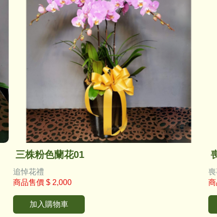
三株粉色蘭花01
追悼花禮
喪
商品售價
$ 2,000
商
加入購物車